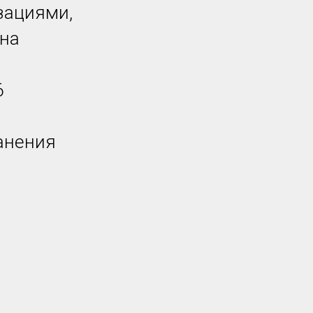
зациями,
 на
6
анения