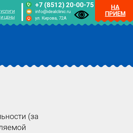
+7 (8512) 20-00-75
НА
info@idealclinic.ru
УСЛУГИ
ПРИЕМ
И ЦЕНЫ
ул. Кирова, 72А
RUS
ENG
МЕНЮ
НА
ПРИЕМ
ьности (за
вляемой