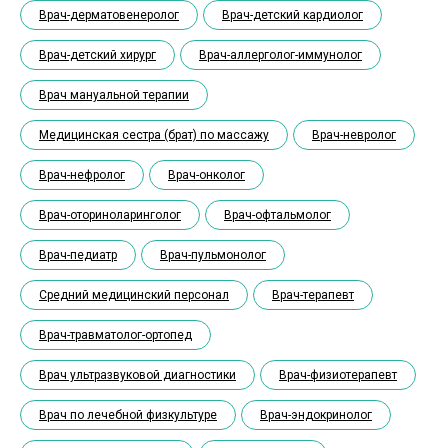
Врач-дерматовенеролог
Врач-детский кардиолог
Врач-детский хирург
Врач-аллерголог-иммунолог
Врач мануальной терапии
Медицинская сестра (брат) по массажу
Врач-невролог
Врач-нефролог
Врач-онколог
Врач-оториноларинголог
Врач-офтальмолог
Врач-педиатр
Врач-пульмонолог
Средний медицинский персонал
Врач-терапевт
Врач-травматолог-ортопед
Врач ультразвуковой диагностики
Врач-физиотерапевт
Врач по лечебной физкультуре
Врач-эндокринолог